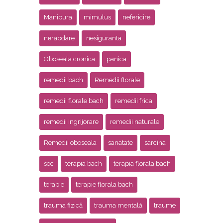
Manipura
mimulus
nefericire
nerăbdare
nesiguranta
Oboseala cronica
panica
remedii bach
Remedii florale
remedii florale bach
remedii frica
remedii ingrijorare
remedii naturale
Remedii oboseala
sanatate
sarcina
soc
terapia bach
terapia florala bach
terapie
terapie florala bach
trauma fizică
trauma mentală
traume