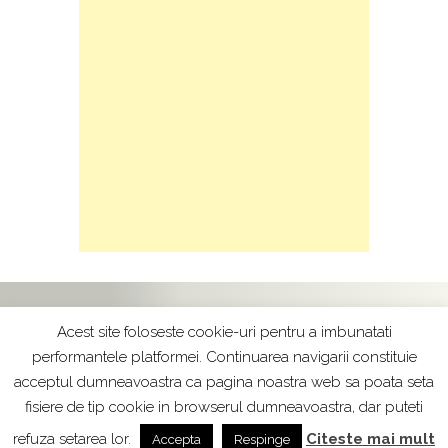
Copyright © 2017
Terapia Florala Bach - by
Acest site foloseste cookie-uri pentru a imbunatati
Raluca Basuc
performantele platformei. Continuarea navigarii constituie
acceptul dumneavoastra ca pagina noastra web sa poata seta
Realizat de
TATARU BOGDAN
- Web developer
fisiere de tip cookie in browserul dumneavoastra, dar puteti
refuza setarea lor.
Citeste mai mult
Accepta
Respinge