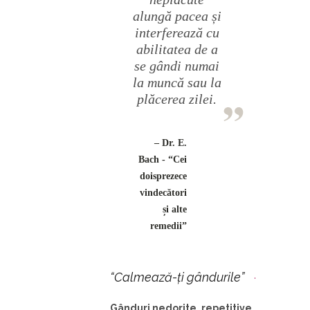
alungă pacea și
interferează cu
abilitatea de a
se gândi numai
la muncă sau la
plăcerea zilei.
– Dr. E.
Bach - “Cei
doisprezece
vindecători
și alte
remedii”
“Calmează-ți gândurile”
Gânduri nedorite, repetitive,