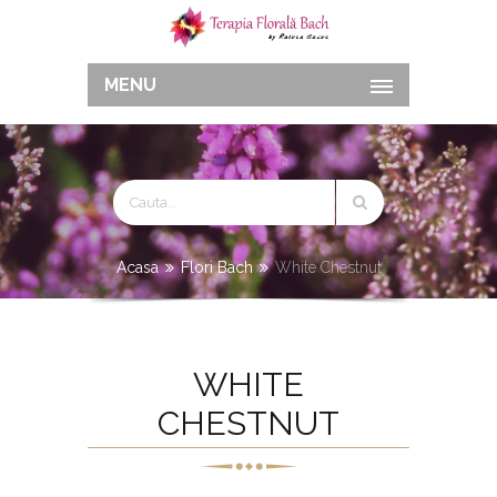
MENU
Acasa
Flori Bach
White Chestnut
WHITE
CHESTNUT