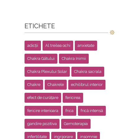
ETICHETE
adicții
Al treilea ochi
anxietate
Chakra Gâtului
Chakra Inimii
Chakra Plexului Solar
Chakra sacrala
Chakre
Chakrele
echilibrul interior
efect de curățare
fericirea
fericire interioara
frica
frică intensă
gandire pozitiva
Gemoterapia
infertilitate
ingrijorare
insomnie