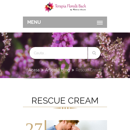
MENU
Acasa
Articole Blog
Rescue Cream
RESCUE CREAM
27