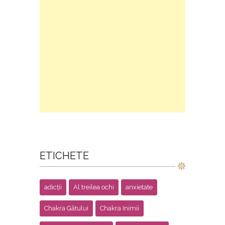
ETICHETE
adicții
Al treilea ochi
anxietate
Chakra Gâtului
Chakra Inimii