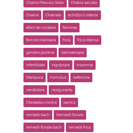
Chakra Plexului Solar
Chakra sacrala
Chakre
Chakrele
echilibrul interior
efect de curățare
fericirea
fericire interioara
frica
frică intensă
gandire pozitiva
Gemoterapia
infertilitate
ingrijorare
insomnie
Manipura
mimulus
nefericire
nerăbdare
nesiguranta
Oboseala cronica
panica
remedii bach
Remedii florale
remedii florale bach
remedii frica