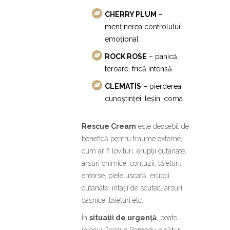
CHERRY PLUM
–
menținerea controlului
emoțional
ROCK ROSE
– panică,
teroare, frică intensă
CLEMATIS
– pierderea
cunoștinței, leșin, coma
Rescue Cream
este deosebit de
benefică pentru traume externe,
cum ar fi lovituri, erupții cutanate,
arsuri chimice, contuzii, tăieturi,
entorse, piele uscată, erupții
cutanate, iritații de scutec, arsuri
casnice, tăieturi etc.
În
situații de urgență
, poate
înlocui Rescue Remedy picături