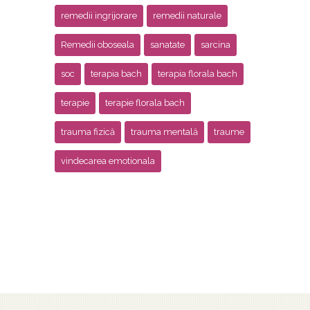
remedii ingrijorare
remedii naturale
Remedii oboseala
sanatate
sarcina
soc
terapia bach
terapia florala bach
terapie
terapie florala bach
trauma fizică
trauma mentală
traume
vindecarea emotionala