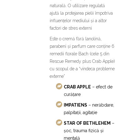
naturală. O utilizare regulată
ajută la protejarea pielii împotriva
influențelor mediului și a altor
factori de stres externi
Este o cremă fără lanolină,
parabeni și parfum care conține 6
remedii florale Bach (cele 5 din
Rescue Remedy plus Crab Apple)
cu scopul de a “vindeca probleme
externe”
CRAB APPLE
– efect de
curățare
IMPATIENS
– nerăbdare,
palpitații, agitație
STAR OF BETHLEHEM
–
șoc, trauma fizică și
mentală