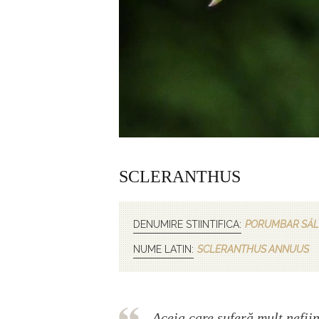
SCLERANTHUS
DENUMIRE STIINTIFICA:
PORUMBAR SĂL
NUME LATIN:
SCLERANTHUS ANNUUS
Aceia care suferă mult nefiin