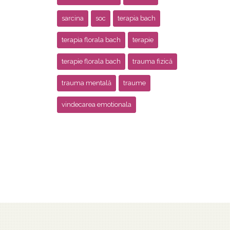
sarcina
soc
terapia bach
terapia florala bach
terapie
terapie florala bach
trauma fizică
trauma mentală
traume
vindecarea emotionala