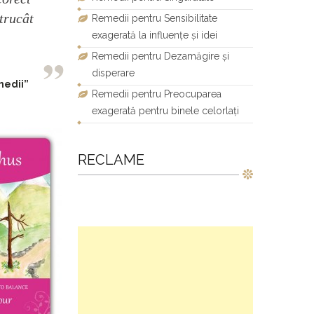
ntrucât
Remedii pentru Sensibilitate
exagerată la influențe și idei
Remedii pentru Dezamăgire și
disperare
medii”
Remedii pentru Preocuparea
exagerată pentru binele celorlați
RECLAME