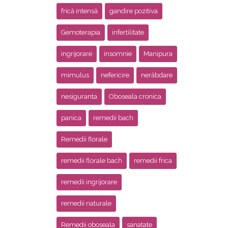
frică intensă
gandire pozitiva
Gemoterapia
infertilitate
ingrijorare
insomnie
Manipura
mimulus
nefericire
nerăbdare
nesiguranta
Oboseala cronica
panica
remedii bach
Remedii florale
remedii florale bach
remedii frica
remedii ingrijorare
remedii naturale
Remedii oboseala
sanatate