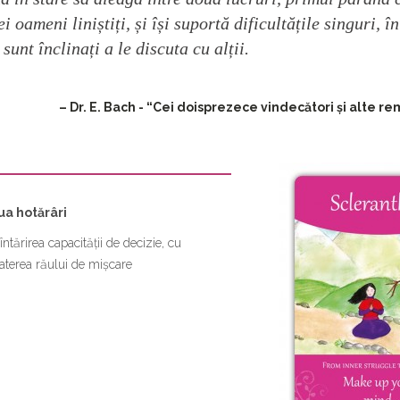
i oameni liniștiți, și își suportă dificultățile singuri, î
 sunt înclinați a le discuta cu alții.
– Dr. E. Bach - “Cei doisprezece vindecători și alte re
lua hotărâri
întărirea capacității de decizie, cu
mbaterea răului de mișcare