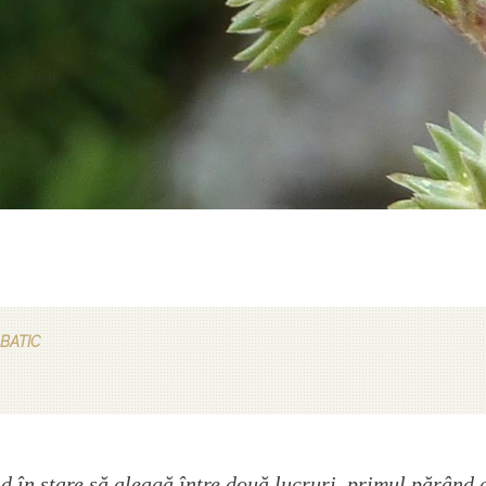
BATIC
d în stare să aleagă între două lucruri, primul părând 