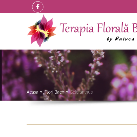
Acasa
Flori Bach
Scleranthus