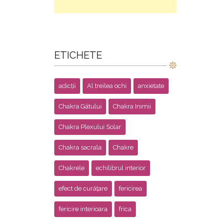
ETICHETE
adicții
Al treilea ochi
anxietate
Chakra Gâtului
Chakra Inimii
Chakra Plexului Solar
Chakra sacrala
Chakre
Chakrele
echilibrul interior
efect de curățare
fericirea
fericire interioara
frica