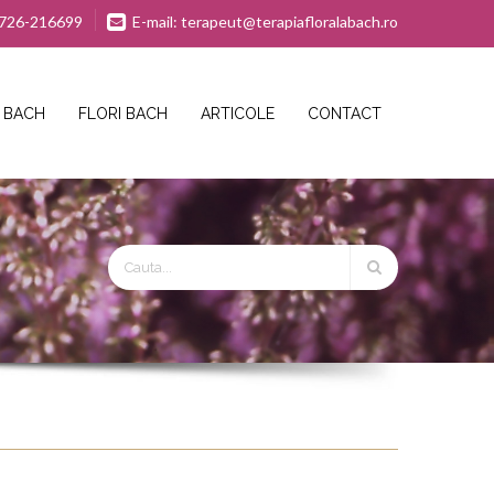
 0726-216699
E-mail: terapeut@terapiafloralabach.ro
A BACH
FLORI BACH
ARTICOLE
CONTACT