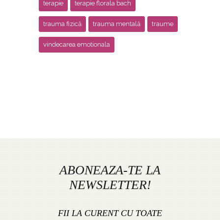
terapie
terapie florala bach
trauma fizică
trauma mentală
traume
vindecarea emotionala
ABONEAZA-TE LA
NEWSLETTER!
FII LA CURENT CU TOATE