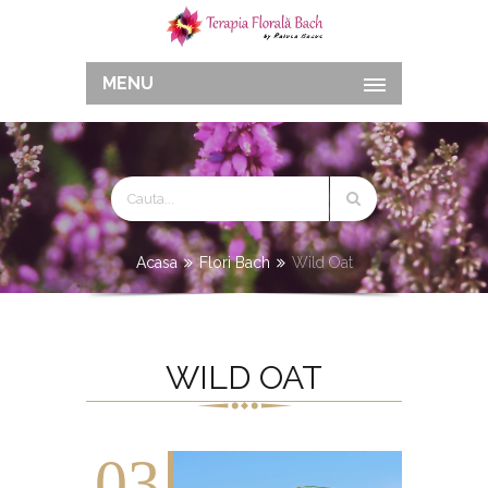
MENU
Acasa
Flori Bach
Wild Oat
WILD OAT
03