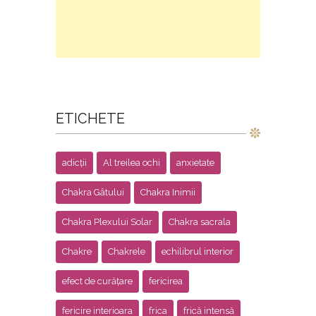
ETICHETE
adicții
Al treilea ochi
anxietate
Chakra Gâtului
Chakra Inimii
Chakra Plexului Solar
Chakra sacrala
Chakre
Chakrele
echilibrul interior
efect de curățare
fericirea
fericire interioara
frica
frică intensă