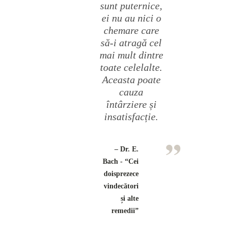
sunt puternice,
ei nu au nici o
chemare care
să-i atragă cel
mai mult dintre
toate celelalte.
Aceasta poate
cauza
întârziere și
insatisfacție.
– Dr. E.
Bach - “Cei
doisprezece
vindecători
și alte
remedii”