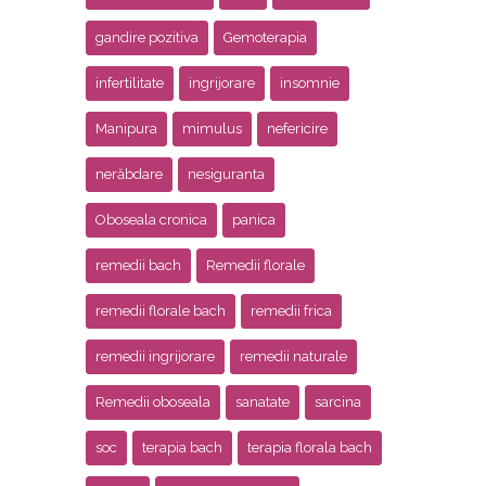
gandire pozitiva
Gemoterapia
infertilitate
ingrijorare
insomnie
Manipura
mimulus
nefericire
nerăbdare
nesiguranta
Oboseala cronica
panica
remedii bach
Remedii florale
remedii florale bach
remedii frica
remedii ingrijorare
remedii naturale
Remedii oboseala
sanatate
sarcina
soc
terapia bach
terapia florala bach