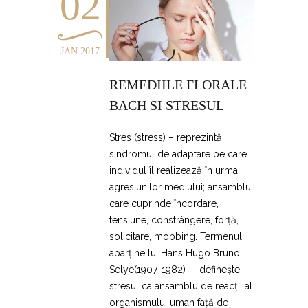
02
JAN 2017
REMEDIILE FLORALE
BACH SI STRESUL
Stres (stress) – reprezintă
sindromul de adaptare pe care
individul îl realizează în urma
agresiunilor mediului; ansamblul
care cuprinde încordare,
tensiune, constrângere, forță,
solicitare, mobbing. Termenul
aparține lui Hans Hugo Bruno
Selye(1907-1982) – definește
stresul ca ansamblu de reacții al
organismului uman față de