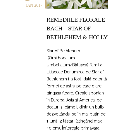
JAN 2017
REMEDIILE FLORALE
BACH – STAR OF
BETHLEHEM & HOLLY
Star of Bethlehem –
(Ornithogalum
Umbellatum/Băluşca) Familia:
Liliaceae Denumirea de Star of
Bethlehem i-a fost dată datorită
formei de astru pe care o are
gingaşa floare. Creşte spontan
în Europa, Asia şi America, pe
dealuri şi câmpii, dintr-un bulb
dezvoltându-se în mai puţin de
1 lună, 2 lăstari (atingând max.
40 cm). Înfloreşte primăvara