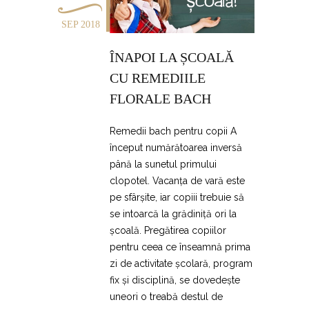
SEP 2018
ÎNAPOI LA ȘCOALĂ
CU REMEDIILE
FLORALE BACH
Remedii bach pentru copii A
început numărătoarea inversă
până la sunetul primului
clopotel. Vacanța de vară este
pe sfârșite, iar copiii trebuie să
se intoarcă la grădiniță ori la
școală. Pregătirea copiilor
pentru ceea ce înseamnă prima
zi de activitate școlară, program
fix și disciplină, se dovedește
uneori o treabă destul de