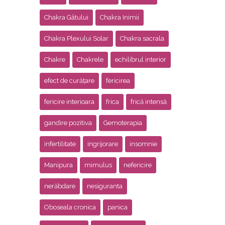
Chakra Gâtului
Chakra Inimii
Chakra Plexului Solar
Chakra sacrala
Chakre
Chakrele
echilibrul interior
efect de curățare
fericirea
fericire interioara
frica
frică intensă
gandire pozitiva
Gemoterapia
infertilitate
ingrijorare
insomnie
Manipura
mimulus
nefericire
nerăbdare
nesiguranta
Oboseala cronica
panica