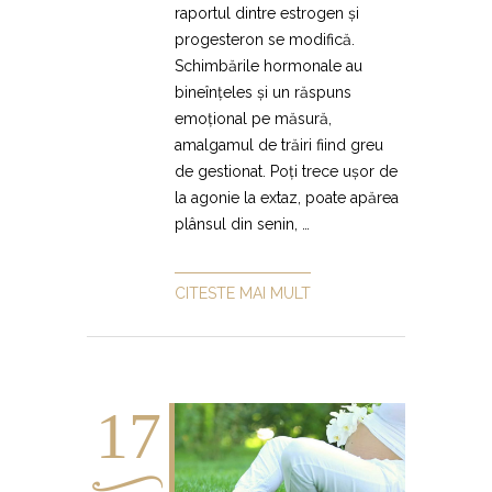
raportul dintre estrogen și
progesteron se modifică.
Schimbările hormonale au
bineînțeles și un răspuns
emoțional pe măsură,
amalgamul de trăiri fiind greu
de gestionat. Poți trece ușor de
la agonie la extaz, poate apărea
plânsul din senin, …
CITESTE MAI MULT
17