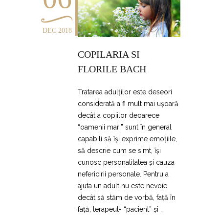
DEC 2018
COPILARIA SI
FLORILE BACH
Tratarea adulților este deseori
considerată a fi mult mai ușoară
decât a copiilor deoarece
“oamenii mari” sunt în general
capabili să își exprime emoțiile,
să descrie cum se simt, își
cunosc personalitatea și cauza
nefericirii personale. Pentru a
ajuta un adult nu este nevoie
decât să stăm de vorbă, față în
față, terapeut- “pacient” și …