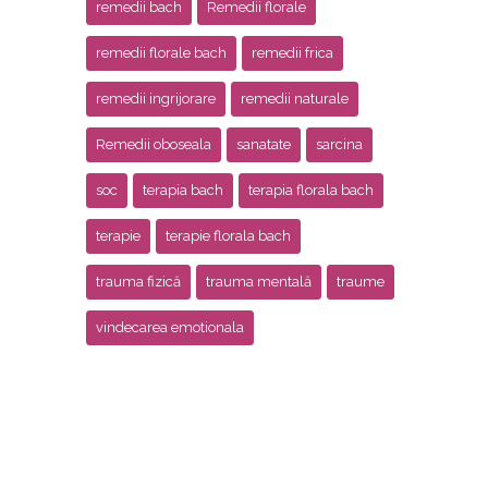
remedii bach
Remedii florale
remedii florale bach
remedii frica
remedii ingrijorare
remedii naturale
Remedii oboseala
sanatate
sarcina
soc
terapia bach
terapia florala bach
terapie
terapie florala bach
trauma fizică
trauma mentală
traume
vindecarea emotionala