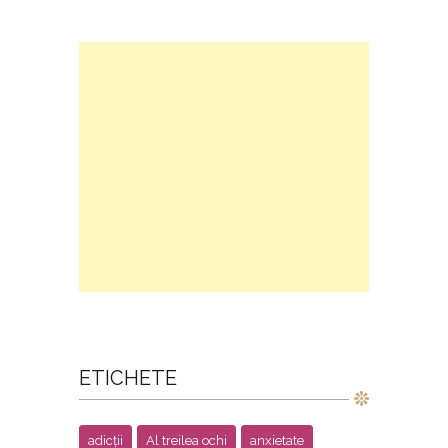
ETICHETE
adicții
Al treilea ochi
anxietate