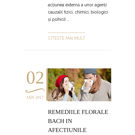
acțiunea externă a unor agenți
cauzali( fizici, chimici, biologici
și psihici) …
CITESTE MAI MULT
02
JAN 2017
REMEDIILE FLORALE
BACH IN
AFECTIUNILE