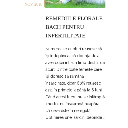
NOV 2018
REMEDIILE FLORALE
BACH PENTRU
INFERTILITATE
Numeroase cupluri reușesc să
își îndeplinească dorința de a
avea copii într-un timp destul de
scurt. Dintre toate femeile care
își doresc să rămână
însărcinate, doar 60% reușesc
asta în primele 3 până la 6 luni.
Când acest lucru nu se întâmplă
imediat nu înseamnă neapărat
că ceva este în neregulă.
Obținerea unei sarcini depinde …